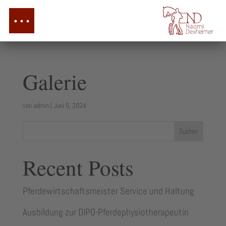
Galerie
von
admin
|
Juni 6, 2024
Suchen
Recent Posts
Pferdewirtschaftsmeister Service und Haltung
Ausbildung zur DIPO-Pferdephysiotherapeutin